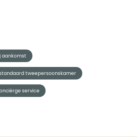
ij aankomst
en standaard tweepersoonskamer
onciërge service