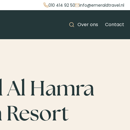
010 414 92 50
info@emeraldtravel.nl
Over ons
Contact
el Al Hamra
 Resort