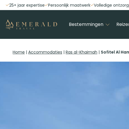
25+ jaar expertise
Persoonlijk maatwerk
Volledige ontzorg
Bestemmingen
Reize
Home
|
Accommodaties
|
Ras al-Khaimah
|
Sofitel Al H