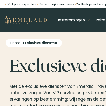
25+ jaar expertise
Persoonlijk maatwerk
Volledige ontzorg
Bestemmingen
Reize
Home
|
Exclusieve diensten
Exclusieve d
Met de exclusieve diensten van Emerald Travel
detail verzorgd. Van VIP service en privétrans
ervaringen op bestemming: wij regelen de det
rust, comfort en een reis die past bij uw wens