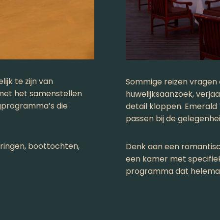
jk te zijn van
Sommige reizen vragen 
met het samenstellen
huwelijksaanzoek, verjaa
dagprogramma’s die
detail kloppen. Emerald
passen bij de gelegenhe
aringen, boottochten,
Denk aan een romantisch 
een kamer met specifieke
programma dat helemaal