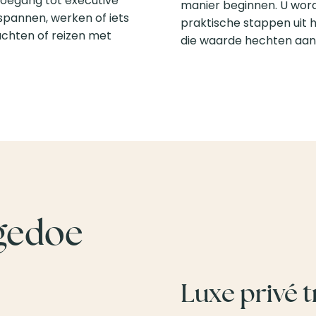
 toegang tot executive
manier beginnen. U word
spannen, werken of iets
praktische stappen uit h
luchten of reizen met
die waarde hechten aan 
gedoe
Luxe privé t