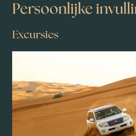
Persoonlijke invul
Excursies